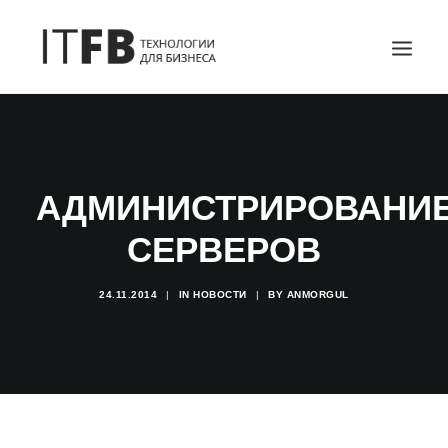
ГЛАВНАЯ
DEVOPS
АДМИНИСТРИРОВАНИ
АДМИНИСТРИРОВАНИЕ СЕРВЕРОВ
ИТ УСЛУГИ
СЕРВЕРОВ
БЛОГ
ОТЗЫВЫ
24.11.2014
|
IN
НОВОСТИ
|
BY
ANMORGUL
КОНТАКТЫ
ПОИСК