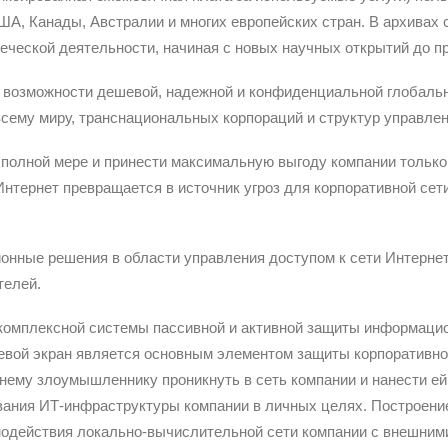
 Канады, Австралии и многих европейских стран. В архивах с
ческой деятельности, начиная с новых научных открытий до про
 возможности дешевой, надежной и конфиденциальной глобально
ему миру, транснациональных корпораций и структур управлен
 полной мере и принести максимальную выгоду компании только
 Интернет превращается в источник угроз для корпоративной се
онные решения в области управления доступом к сети Интернет
телей.
комплексной системы пассивной и активной защиты информацио
евой экран является основным элементом защиты корпоративной
нему злоумышленнику проникнуть в сеть компании и нанести ей
ания ИТ-инфраструктуры компании в личных целях. Построени
модействия локально-вычислительной сети компании с внешним