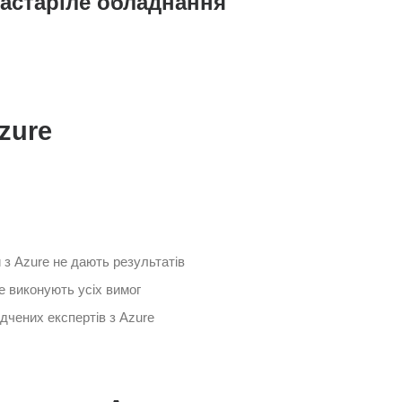
застаріле обладнання
zure
 з Azure не дають результатів
е виконують усіх вимог
дчених експертів з Azure