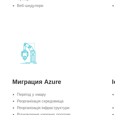
Веб-шедулери
Миграция Azure
I
Переїзд у хмару
Реорганізація середовища
Реорганізація інфраструктури
Відновлення хмарних програм