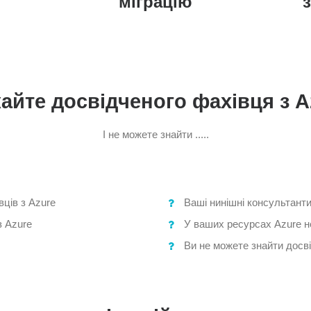
міграцію
айте досвідченого фахівця з A
І не можете знайти .....
ців з Azure
Ваші нинішні консультанти
з Azure
У ваших ресурсах Azure н
Ви не можете знайти досві