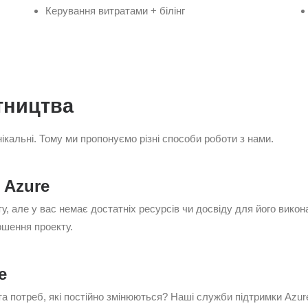
Керування витратами + білінг
ітництва
ікальні. Тому ми пропонуємо різні способи роботи з нами.
 Azure
кту, але у вас немає достатніх ресурсів чи досвіду для його ви
ршення проекту.
e
 та потреб, які постійно змінюються? Наші служби підтримки Azu