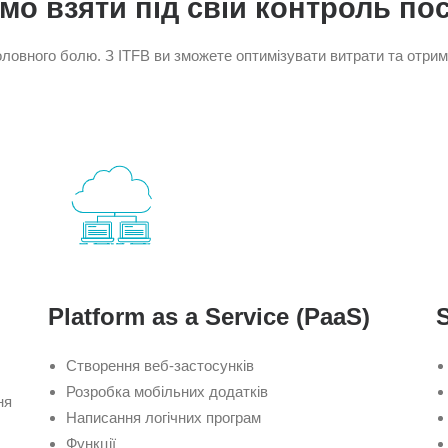
о взяти під свій контроль пос
оловного болю. З ITFB ви зможете оптимізувати витрати та отри
Platform as a Service (PaaS)
S
Створення веб-застосунків
Розробка мобільних додатків
ня
Написання логічних програм
Функції