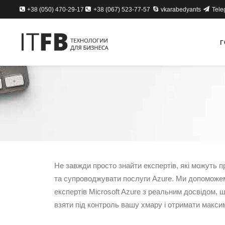
+38 (050) 470-29-17
+38 (067) 523-77-57
vkarabedyants
Tele
Г
Не завжди просто знайти експертів, які можуть 
та супроводжувати послуги Azure. Ми допоможе
експертів Microsoft Azure з реальним досвідом,
взяти під контроль вашу хмару і отримати максим