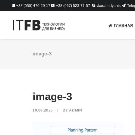
+38 (050) 470-29-17
+38 (067) 523-77-57
vkarabedyants
Tele
ГЛАВНАЯ
image-3
image-3
19.08.2025
|
BY
ADMIN