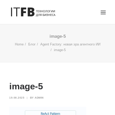
ГЛАВНАЯ
image-5
DEVOPS
Home
Блог
Agent Factory: новая эра агентного ИИ
image-5
АДМИНИСТРИРОВАНИЕ СЕРВЕРОВ
ИТ УСЛУГИ
БЛОГ
ОТЗЫВЫ
image-5
КОНТАКТЫ
ПОИСК
19.08.2025
|
BY
ADMIN