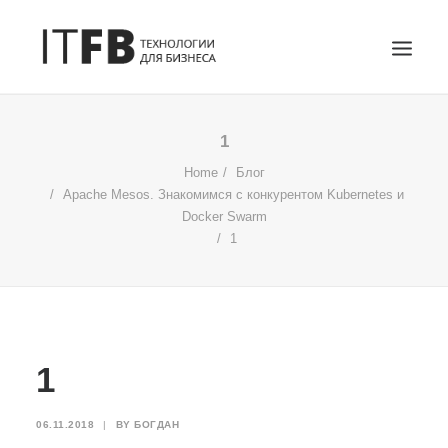
ГЛАВНАЯ
1
DEVOPS
Home
Блог
Apache Mesos. Знакомимся с конкурентом Kubernetes и
АДМИНИСТРИРОВАНИЕ СЕРВЕРОВ
Docker Swarm
ИТ УСЛУГИ
1
БЛОГ
ОТЗЫВЫ
КОНТАКТЫ
ПОИСК
1
06.11.2018
|
BY
БОГДАН