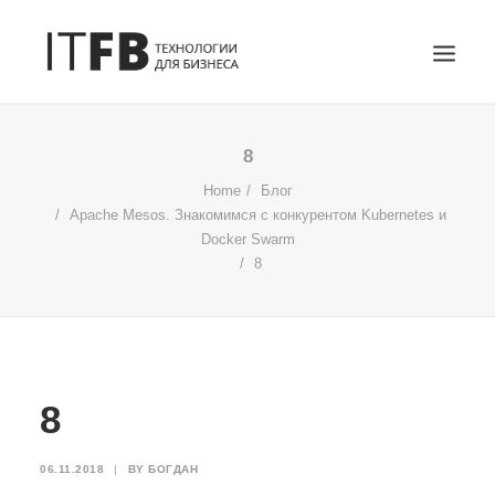
ГЛАВНАЯ
8
DEVOPS
Home
Блог
Apache Mesos. Знакомимся с конкурентом Kubernetes и
АДМИНИСТРИРОВАНИЕ СЕРВЕРОВ
Docker Swarm
ИТ УСЛУГИ
8
БЛОГ
ОТЗЫВЫ
КОНТАКТЫ
ПОИСК
8
06.11.2018
|
BY
БОГДАН