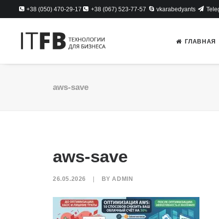
+38 (050) 470-29-17
+38 (067) 523-77-57
vkarabedyants
Tele
ГЛАВНАЯ
aws-save
aws-save
26.05.2026
|
BY
ADMIN