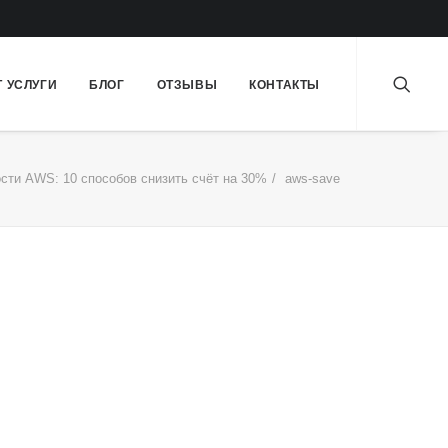
Т УСЛУГИ
БЛОГ
ОТЗЫВЫ
КОНТАКТЫ
сти AWS: 10 способов снизить счёт на 30%
aws-save