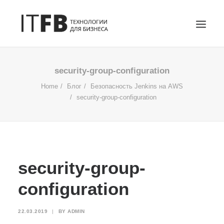
ГЛАВНАЯ
security-group-configuration
DEVOPS
Home
Блог
Безопасность Jenkins на AWS
security-group-configuration
АДМИНИСТРИРОВАНИЕ СЕРВЕРОВ
ИТ УСЛУГИ
БЛОГ
ОТЗЫВЫ
security-group-
КОНТАКТЫ
ПОИСК
configuration
22.03.2019
|
BY
ADMIN