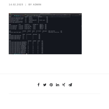
14.02.2025
|
BY
ADMIN