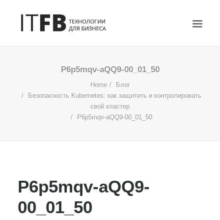
ГЛАВНАЯ
P6p5mqv-aQQ9-00_01_50
DEVOPS
Home
Блог
Безопасность Kubernetes: как защитить и контролировать
АДМИНИСТРИРОВАНИЕ СЕРВЕРОВ
свой кластер
ИТ УСЛУГИ
P6p5mqv-aQQ9-00_01_50
БЛОГ
ОТЗЫВЫ
КОНТАКТЫ
ПОИСК
P6p5mqv-aQQ9-
00_01_50