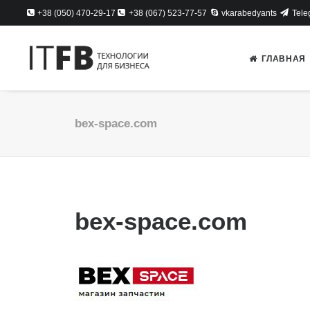
+38 (050) 470-29-17
+38 (067) 523-77-57
vkarabedyants
Tele
ГЛАВНАЯ
bex-space.com
bex-space.com