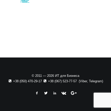
© 2011 — 2026 ИТ для Бизнеса
+38 (050) 470-29-17
+38 (067) 523-77-57
(
Viber
,
Telegram
)