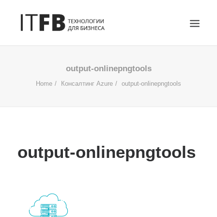
ГЛАВНАЯ
output-onlinepngtools
DEVOPS
Home
Консалтинг Azure
output-onlinepngtools
АДМИНИСТРИРОВАНИЕ СЕРВЕРОВ
ИТ УСЛУГИ
БЛОГ
ОТЗЫВЫ
output-onlinepngtools
КОНТАКТЫ
ПОИСК