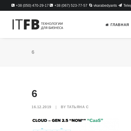
+38 (050) 470-29-17
+38 (067) 523-77-57
vkarabedyants
Tele
ГЛАВНАЯ
6
6
16.12.2019
|
BY
ТАТЬЯНА С