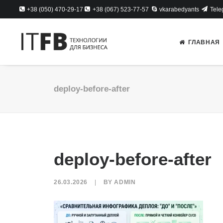
+38 (050) 470-29-17
+38 (067) 523-77-57
vkarabedyants
Tele
ГЛАВНАЯ
deploy-before-after
deploy-before-after
26.03.2026
|
BY
ADMIN