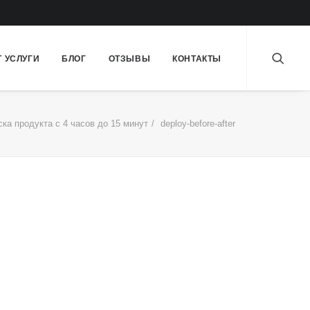
Т УСЛУГИ
БЛОГ
ОТЗЫВЫ
КОНТАКТЫ
ка продукта с 4 часов до 15 минут
deploy-before-after