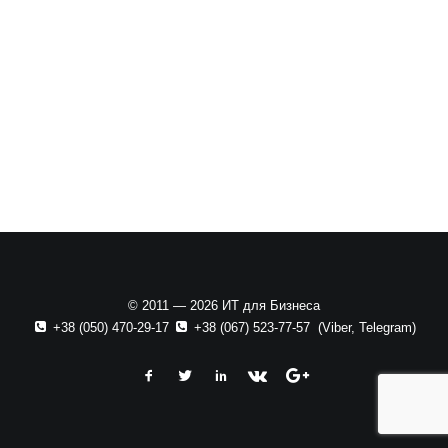
© 2011 — 2026 ИТ для Бизнеса
+38 (050) 470-29-17
+38 (067) 523-77-57
(
Viber
,
Telegram
)