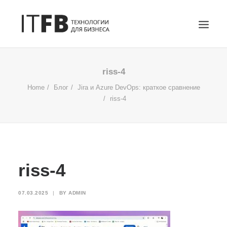
ГЛАВНАЯ
riss-4
DEVOPS
Home
Блог
Jira и Azure DevOps: краткое сравнение
riss-4
АДМИНИСТРИРОВАНИЕ СЕРВЕРОВ
ИТ УСЛУГИ
БЛОГ
ОТЗЫВЫ
riss-4
КОНТАКТЫ
ПОИСК
07.03.2025
|
BY
ADMIN