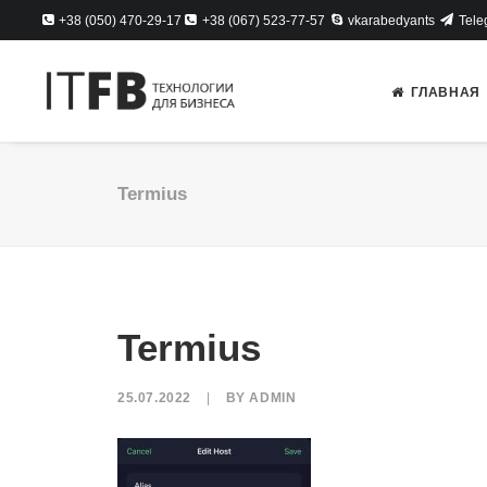
+38 (050) 470-29-17
+38 (067) 523-77-57
vkarabedyants
Tele
ГЛАВНАЯ
Termius
Termius
25.07.2022
|
BY
ADMIN