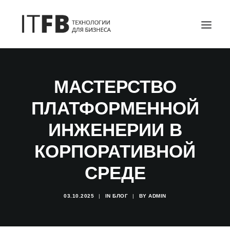
ГЛАВНАЯ
МАСТЕРСТВО
DEVOPS
ПЛАТФОРМЕННОЙ
АДМИНИСТРИРОВАНИЕ СЕРВЕРОВ
ИТ УСЛУГИ
ИНЖЕНЕРИИ В
БЛОГ
КОРПОРАТИВНОЙ
ОТЗЫВЫ
СРЕДЕ
КОНТАКТЫ
03.10.2025
|
IN
БЛОГ
|
BY
ADMIN
ПОИСК