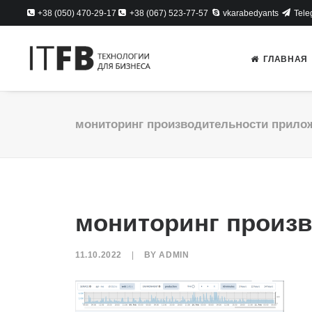
+38 (050) 470-29-17
+38 (067) 523-77-57
vkarabedyants
Tele
ГЛАВНАЯ
мониторинг производительности прило
мониторинг произ
11.10.2022
|
BY
ADMIN