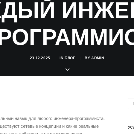
ДЫЙ ИНЖЕ
РОГРАММИ
23.12.2025
|
IN
БЛОГ
|
BY
ADMIN
льный навык для любого инженера-программиста.
ществуют сетевые концепции и какие реальные
УС
ать их в действии, а не по отдельности.