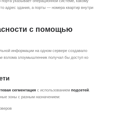
р порта указывает операционной системе, какому
то адрес здания, а порты — номера квартир внутри
сности с помощью
льной информации на одном сервере создавало
ае взлома злоумышленник получал бы доступ ко
ети
етевая сегментация
с использованием
подсетей
.
ные зоны с разным назначением:
рверов