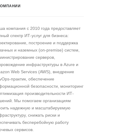
КОМПАНИИ
ша компания c 2010 года предоставляет
лный спектр ИТ-услуг для бизнеса:
оектирование, построение и поддержка
лачных и наземных (on-premise) систем,
министрирование серверов,
провождение инфраструктуры в Azure и
azon Web Services (AWS), внедрение
vOps-практик, обеспечение
формационной безопасности, мониторинг
оптимизация производительности ИТ-
шений. Мы помогаем организациям
роить надежную и масштабируемую
фраструктуру, снижать риски и
еспечивать бесперебойную работу
ючевых сервисов.