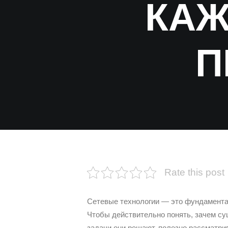
КАЖ
П
Rate this post
Сетевые технологии — это фундамента
Чтобы действительно понять, зачем су
задачи они решают, полезно рассматрив