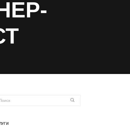
НЕР-
СТ
ЛУГИ