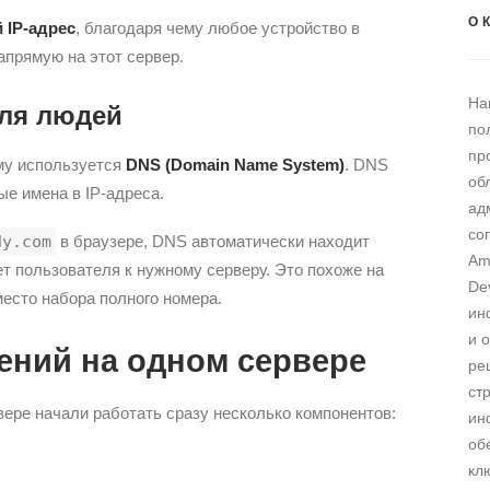
О 
 IP-адрес
, благодаря чему любое устройство в
апрямую на этот сервер.
На
для людей
по
пр
му используется
DNS (Domain Name System)
. DNS
об
е имена в IP-адреса.
ад
со
dy.com
в браузере, DNS автоматически находит
Am
т пользователя к нужному серверу. Это похоже на
De
есто набора полного номера.
ин
и 
ений на одном сервере
ре
ст
вере начали работать сразу несколько компонентов:
ин
об
кл