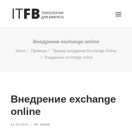
ГЛАВНАЯ
Внедрение exchange online
DEVOPS
Home
Примеры
Пример внедрения Exchange Online
Внедрение exchange online
АДМИНИСТРИРОВАНИЕ СЕРВЕРОВ
ИТ УСЛУГИ
БЛОГ
ОТЗЫВЫ
Внедрение exchange
КОНТАКТЫ
ПОИСК
online
25.09.2019
|
BY
ADMIN