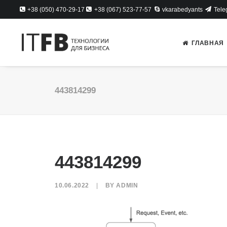
+38 (050) 470-29-17
+38 (067) 523-77-57
vkarabedyants
Tele
ГЛАВНАЯ
443814299
443814299
10.06.2022
|
BY
ADMIN