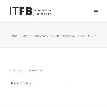
ГЛАВНАЯ
Home
Блог
Разбираем шейпинг трафика на CentOS 7
DEVOPS
АДМИНИСТРИРОВАНИЕ СЕРВЕРОВ
ИТ УСЛУГИ
БЛОГ
ОТЗЫВЫ
17.04.2019
|
BY
БОГДАН
КОНТАКТЫ
ПОИСК