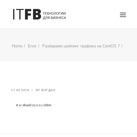
ГЛАВНАЯ
Home
Блог
Разбираем шейпинг трафика на CentOS 7
DEVOPS
АДМИНИСТРИРОВАНИЕ СЕРВЕРОВ
ИТ УСЛУГИ
БЛОГ
ОТЗЫВЫ
17.04.2019
|
BY
БОГДАН
КОНТАКТЫ
ПОИСК