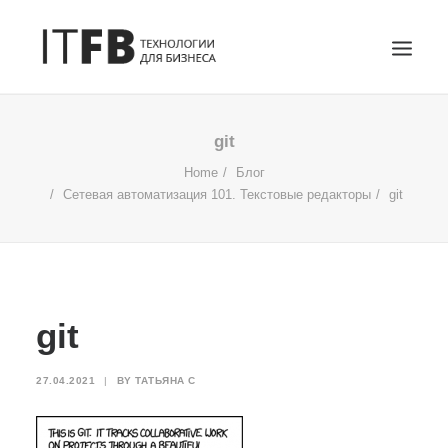
ГЛАВНАЯ
git
DEVOPS
Home
Блог
Сетевая автоматизация 101. Текстовые редакторы
git
АДМИНИСТРИРОВАНИЕ СЕРВЕРОВ
ИТ УСЛУГИ
БЛОГ
ОТЗЫВЫ
git
КОНТАКТЫ
ПОИСК
27.04.2021
|
BY
ТАТЬЯНА С