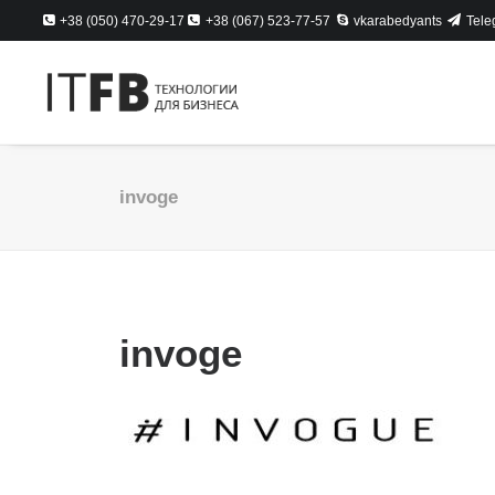
+38 (050) 470-29-17
+38 (067) 523-77-57
vkarabedyants
Tele
invoge
invoge