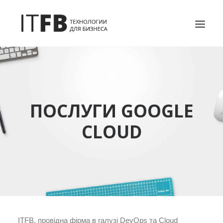
ГОЛОВНА
DEVOPS
АДМІНІСТРУВАННЯ СЕРВЕРІВ
ПОСЛУГИ GOOGLE
ІТ ПОСЛУГИ
CLOUD
БЛОГ
КОНТАКТИ
SEARCH
ITFB, провідна фірма в галузі DevOps та Cloud