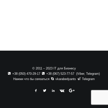
© 2011 – 2023 ІТ для Бизнесу
+38 (050) 470-29-17
+38 (067) 523-77-57 (
Viber
,
Telegram
)
Нажми что бы связаться
vkarabedyants
Telegram