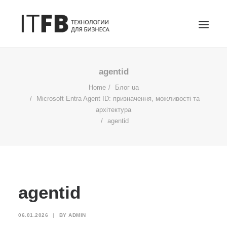
ГОЛОВНА
agentid
DEVOPS
Home
Блог ua
Microsoft Entra Agent ID: призначення, можливості та
АДМІНІСТРУВАННЯ СЕРВЕРІВ
архітектура
ІТ ПОСЛУГИ
agentid
БЛОГ
КОНТАКТИ
SEARCH
agentid
06.01.2026
|
BY
ADMIN