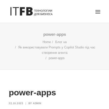
ГОЛОВНА
power-apps
DEVOPS
Home
Блог ua
Як використовувати Prompts у Copilot Studio під час
АДМІНІСТРУВАННЯ СЕРВЕРІВ
створення агента
ІТ ПОСЛУГИ
power-apps
БЛОГ
КОНТАКТИ
SEARCH
power-apps
22.10.2025
|
BY
ADMIN