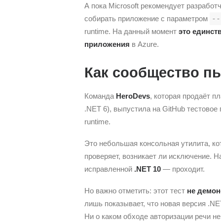
А пока Microsoft рекомендует разрабо
собирать приложение с параметром
--
runtime. На данный момент
это единст
приложения
в Azure.
Как сообщество п
Команда
HeroDevs
, которая продаёт п
.NET 6), выпустила на GitHub тестовое
runtime.
Это небольшая консольная утилита, кот
проверяет, возникает ли исключение. 
исправленной
.NET 10
— проходит.
Но важно отметить: этот тест
не демон
лишь показывает, что новая версия .N
Ни о каком обходе авторизации речи не 