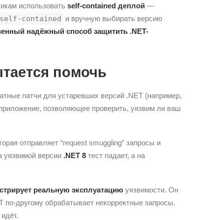
тчикам использовать
self-contained деплой
—
self-contained
и вручную выбирать версию
венный надёжный способ защитить .NET-
ытается помочь
латные патчи для устаревших версий .NET (например,
 приложение, позволяющее проверить, уязвим ли ваш
орая отправляет “request smuggling” запросы и
На уязвимой версии
.NET 8
тест падает, а на
стрирует реальную эксплуатацию
уязвимости. Он
ET по-другому обрабатывает некорректные запросы.
идёт.