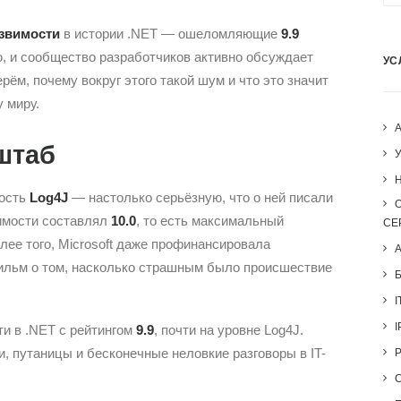
звимости
в истории .NET — ошеломляющие
9.9
, и сообщество разработчиков активно обсуждает
УС
ём, почему вокруг этого такой шум и что это значит
 миру.
штаб
H
мость
Log4J
— настолько серьёзную, что о ней писали
вимости составлял
10.0
, то есть максимальный
СЕ
ее того, Microsoft даже профинансировала
льм о том, насколько страшным было происшествие
I
I
ти в .NET с рейтингом
9.9
, почти на уровне Log4J.
и, путаницы и бесконечные неловкие разговоры в IT-