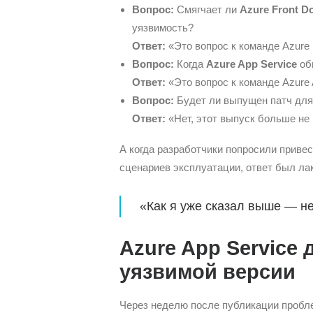
Вопрос:
Смягчает ли
Azure Front D
уязвимость?
Ответ:
«Это вопрос к команде Azure F
Вопрос:
Когда
Azure App Service
обн
Ответ:
«Это вопрос к команде Azure A
Вопрос:
Будет ли выпущен патч дл
Ответ:
«Нет, этот выпуск больше не
А когда разработчики попросили приве
сценариев эксплуатации, ответ был ла
«Как я уже сказал выше — не
Azure App Service 
уязвимой версии
Через неделю после публикации пробл