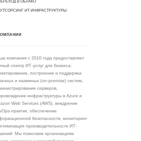
ПЕРЕХОД В ОБЛАКО
АУТСОРСИНГ ИТ ИНФРАСТРУКТУРЫ
КОМПАНИИ
ша компания c 2010 года предоставляет
лный спектр ИТ-услуг для бизнеса:
оектирование, построение и поддержка
лачных и наземных (on-premise) систем,
министрирование серверов,
провождение инфраструктуры в Azure и
azon Web Services (AWS), внедрение
vOps-практик, обеспечение
формационной безопасности, мониторинг
оптимизация производительности ИТ-
шений. Мы помогаем организациям