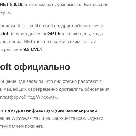
.NET 8.0.16
, в котором есть уязвимость. Безопасная
нута.
сколько быстро Microsoft внедряет обновления в
ilot
получил доступ к
GPT-5
в тот же день, когда
бновление .NET runtime с критическим патчем
ри рейтинге
9.9 CVE
?
soft официально
щение, где заявила, что они «тесно работают с
м, мешающих своевременно доставлять обновления
 платформой под Windows».
ют
патч для инфраструктуры балансировки
ак на Windows-, так и на Linux-инстансах. Однако
им патчем пока нет.