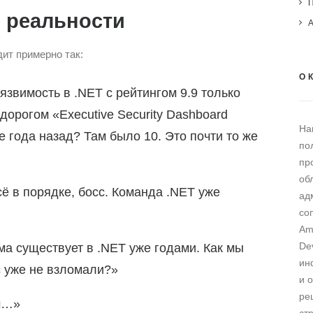
в реальности
ит примерно так:
О 
язвимость в .NET с рейтингом 9.9 только
дорогом «Executive Security Dashboard
На
 года назад? Там было 10. Это почти то же
по
пр
об
ё в порядке, босс. Команда .NET уже
ад
со
Am
De
а существует в .NET уже годами. Как мы
ин
с уже не взломали?»
и 
ре
м…»