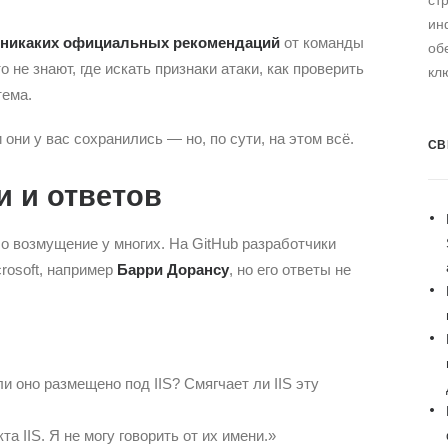
ст
ин
 никаких официальных рекомендаций
от команды
об
 не знают, где искать признаки атаки, как проверить
кл
тема.
они у вас сохранились — но, по сути, на этом всё.
СВ
и и ответов
о возмущение у многих. На GitHub разработчики
rosoft, например
Барри Дорансу
, но его ответы не
и оно размещено под IIS? Смягчает ли IIS эту
а IIS. Я не могу говорить от их имени.»