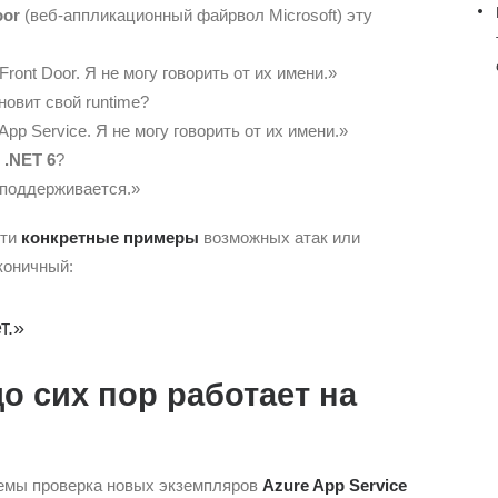
oor
(веб-аппликационный файрвол Microsoft) эту
ront Door. Я не могу говорить от их имени.»
овит свой runtime?
pp Service. Я не могу говорить от их имени.»
я
.NET 6
?
 поддерживается.»
сти
конкретные примеры
возможных атак или
коничный:
т.»
до сих пор работает на
емы проверка новых экземпляров
Azure App Service