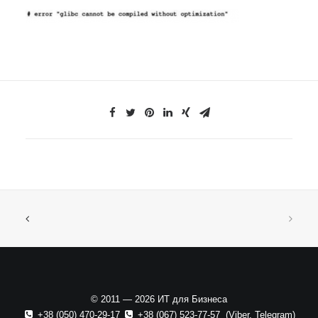
© 2011 — 2026 ИТ для Бизнеса
+38 (050) 470-29-17
+38 (067) 523-77-57
(
Viber
,
Telegram
)