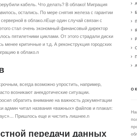
рерубили кабель. Что делать? В облако! Миграция
авилось, остались. По мере снятия железа с гарантии
 серверной в облако.nЕще один случай связан с
I
этого стал очень экономный финансовый директор
I
лось пятилетними циклами. От этого страдали диски
 менее критичные и т.д. А реконструкция городских
грацию в облако.n
в
срочным, всегда возможно упростить, например,
О 
асто возникают анекдотические ситуации.
росил обратить внимание на важность документации
ки админ читал названия «важных» файлов и плакал:
На
Хаус»… Пришлось еще и чистить лишнее.n
по
пр
остной передачи данных
об