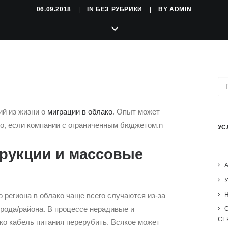
06.09.2018
|
IN
БЕЗ РУБРИКИ
|
BY
ADMIN
ий из жизни о
миграции в облако
. Опыт может
о, если компании с ограниченным бюджетом.n
УС
трукции и массовые
 региона в облако чаще всего случаются из-за
H
орода/района. В процессе нерадивые и
СЕ
ко кабель питания перерубить. Всякое может