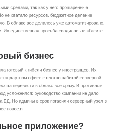
выми средами, так как у него прошаренные
Но не хватало ресурсов, бюджетное деление
ую. В облаке все делалось уже автоматизировано.
 Их единственная просьба сводилась к: «Гасите
овый бизнес
а готовый к гибели бизнес у иностранцев. Их
стандартном офисе с плотно набитой серверной
сяца перевести в облако все сразу. В противном
еезд усложнился: руководство компании не дало
а БД. Но админы в срок погасили серверный узел в
се новое.n
льное приложение?