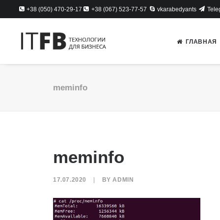
+38 (050) 470-29-17
+38 (067) 523-77-57
vkarabedyants
Tele
ГЛАВНАЯ
meminfo
meminfo
17.07.2020
|
BY
ADMIN