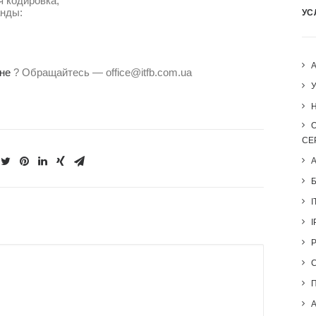
я кодировка,
нды:
УС
не
? Обращайтесь — office@itfb.com.ua
H
СЕ
I
I