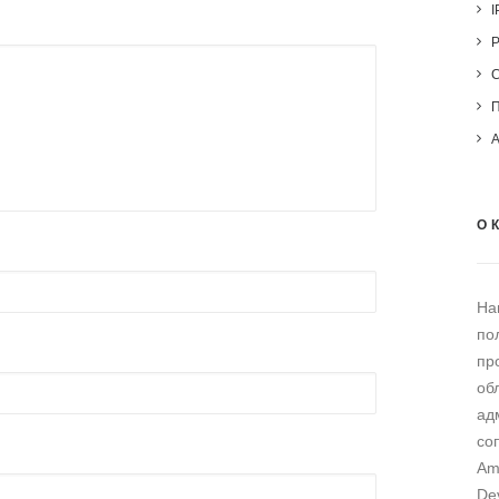
I
О 
На
по
пр
об
ад
со
Am
De