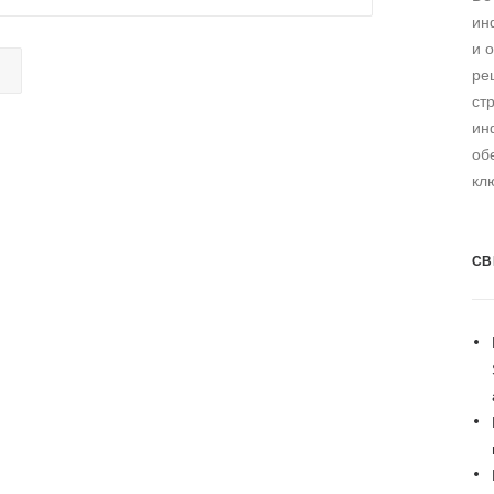
ин
и 
ре
ст
ин
об
кл
СВ