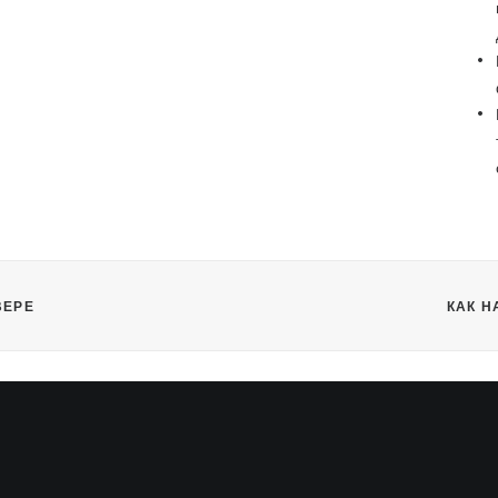
ВЕРЕ
КАК Н