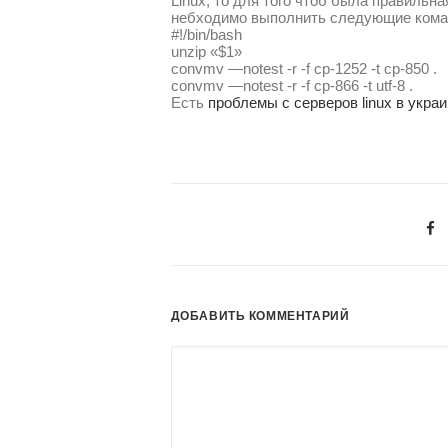
Linux, то для того чтоб была правильна
небходимо выполнить следующие кома
#!/bin/bash
unzip «$1»
convmv —notest -r -f cp-1252 -t cp-850 .
convmv —notest -r -f cp-866 -t utf-8 .
Есть
проблемы с серверов linux в украи
ДОБАВИТЬ КОММЕНТАРИЙ