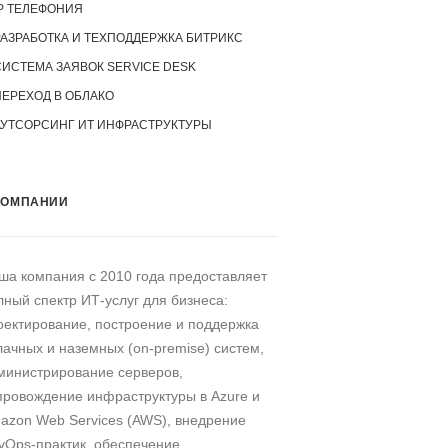
P ТЕЛЕФОНИЯ
РАЗРАБОТКА И ТЕХПОДДЕРЖКА БИТРИКС
СИСТЕМА ЗАЯВОК SERVICE DESK
ПЕРЕХОД В ОБЛАКО
АУТСОРСИНГ ИТ ИНФРАСТРУКТУРЫ
КОМПАНИИ
ша компания c 2010 года предоставляет
лный спектр ИТ-услуг для бизнеса:
оектирование, построение и поддержка
лачных и наземных (on-premise) систем,
министрирование серверов,
провождение инфраструктуры в Azure и
azon Web Services (AWS), внедрение
vOps-практик, обеспечение