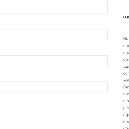
О 
На
по
пр
об
ад
со
Am
De
ин
и 
ре
ст
ин
об