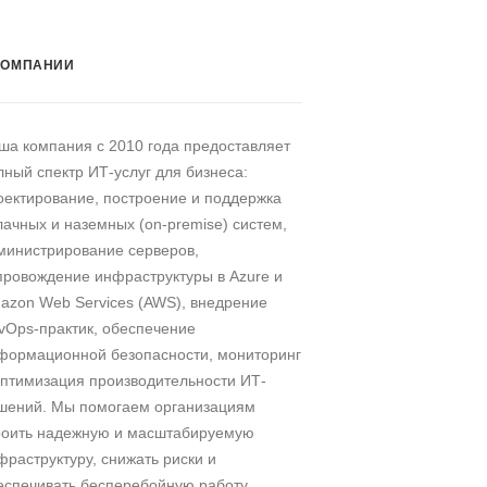
КОМПАНИИ
ша компания c 2010 года предоставляет
лный спектр ИТ-услуг для бизнеса:
оектирование, построение и поддержка
лачных и наземных (on-premise) систем,
министрирование серверов,
провождение инфраструктуры в Azure и
azon Web Services (AWS), внедрение
vOps-практик, обеспечение
формационной безопасности, мониторинг
оптимизация производительности ИТ-
шений. Мы помогаем организациям
роить надежную и масштабируемую
фраструктуру, снижать риски и
еспечивать бесперебойную работу