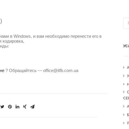
)
ами в Windows, и вам необходимо перенести его в
я кодировка,
нды:
УС
не
? Обращайтесь — office@itfb.com.ua
H
СЕ
I