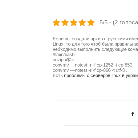
5/5 - (2 голоса
Если вы создали архив с русскими имен
Linux, то для того чтоб была правильна
небходимо выполнить следующие кома
#!/bin/bash
unzip «$1»
convmv —notest -r -f cp-1252 -t cp-850 .
convmv —notest -r -f cp-866 -t utf-8 .
Есть
проблемы с серверов linux в украи