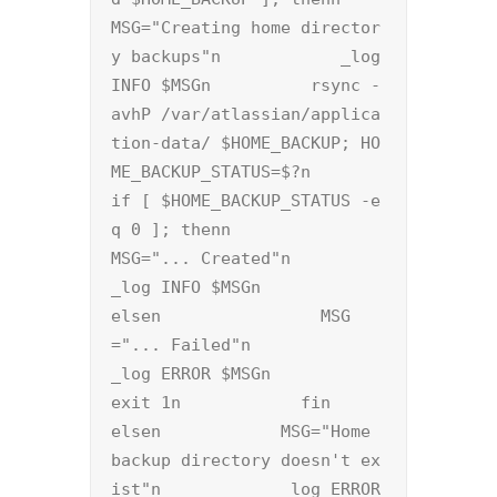
MSG="Creating home director
y backups"n            _log 
INFO $MSGn	    rsync -
avhP /var/atlassian/applica
tion-data/ $HOME_BACKUP; HO
ME_BACKUP_STATUS=$?n            
if [ $HOME_BACKUP_STATUS -e
q 0 ]; thenn                
MSG="... Created"n                
_log INFO $MSGn            
elsen                MSG
="... Failed"n                
_log ERROR $MSGn                
exit 1n            fin        
elsen            MSG="Home 
backup directory doesn't ex
ist"n            _log ERROR 