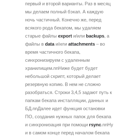
первый и второй варианты. Раз в месяц
мы делаем полный бэкап. А каждую
ночь частичный. Конечно же, перед
всякого рода бекапом, мы удаляем
старые файлы
export
и/или
backups
, а
файлы в
data
и/или
attachments
– во
время частичного бекапа,
синхронизируем с удаленным
хранилищем.nnНиже будет будет
небольшой скрипт, который делает
резервную копию. В нем не сложно
разобраться. Строки 3,4,5 задают путь к
папкам бекапа инсталляции, данных и
БД.nnДалее идет функция остановки
ПО, создания нужных папок для бекапа
и синхронизация при помощи
rsync
.nnНу
и в самом конце перед началом бекапа