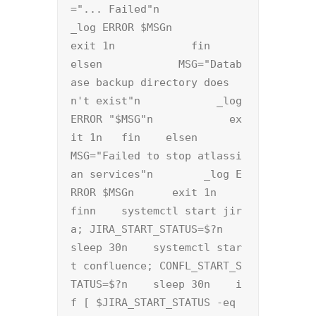
="... Failed"n                
_log ERROR $MSGn                
exit 1n            fin        
elsen            MSG="Datab
ase backup directory does
n't exist"n            _log 
ERROR "$MSG"n            ex
it 1n	fin    elsen        
MSG="Failed to stop atlassi
an services"n        _log E
RROR $MSGn	exit 1n    
finn    systemctl start jir
a; JIRA_START_STATUS=$?n    
sleep 30n    systemctl star
t confluence; CONFL_START_S
TATUS=$?n    sleep 30n    i
f [ $JIRA_START_STATUS -eq 