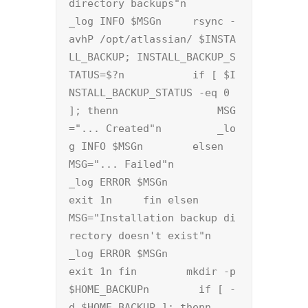
directory backups"n	    
_log INFO $MSGn	    rsync -
avhP /opt/atlassian/ $INSTA
LL_BACKUP; INSTALL_BACKUP_S
TATUS=$?n	    if [ $I
NSTALL_BACKUP_STATUS -eq 0 
]; thenn		MSG
="... Created"n		_lo
g INFO $MSGn	    elsen		
MSG="... Failed"n		
_log ERROR $MSGn		
exit 1n	    fin	elsen	    
MSG="Installation backup di
rectory doesn't exist"n	    
_log ERROR $MSGn	    
exit 1n	fin        mkdir -p 
$HOME_BACKUPn        if [ -
d $HOME_BACKUP ]; thenn            