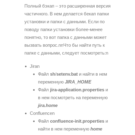
Полный бэкап – это расширенная версия
частичного. В нем делается бекап папки
установки и папки с данными. Если по
поводу папки установки более-менее
понятно, то вот папка с данными может
вызвать вопрос.nnЧто бы найти путь к
папке с данными, следует посмотреть:n
Jiran
Файл
sh
/
setenv.bat
и найти в нем
переменную
JIRA_HOME
Файл
jira-
application.
properties
и
в нем посмотреть на переменную
jira.
home
Confluencen
Файл
confluence-init.properties
и
найти в нем переменную
home