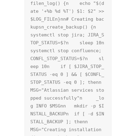
filen_log() {n    echo "$(d
ate '+%b %d %T') $1: $2" >> 
$LOG_FILEn}nn# Creating bac
kupsn_create_backup() {n    
systemctl stop jira; JIRA_S
TOP_STATUS=$?n    sleep 10n    
systemctl stop confluence; 
CONFL_STOP_STATUS=$?n    sl
eep 10n    if [ $JIRA_STOP_
STATUS -eq 0 ] && [ $CONFL_
STOP_STATUS -eq 0 ]; thenn	
MSG="Atlassian services sto
pped successfully"n	_lo
g INFO $MSGnn	mkdir -p $I
NSTALL_BACKUPn	if [ -d $IN
STALL_BACKUP ]; thenn	    
MSG="Creating installation 