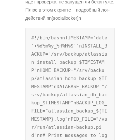
идет проверка, не запущен ли бекап уже.
Плюс в этом скрипте – подробный лог-
действий.nn[sociallocker]n
#!/bin/bashnTIMESTAMP=`date 
'+%d%m%y_%H%M%S'`nINSTALL_B
ACKUP="/srv/backup/atlassia
n_install_backup_$TIMESTAM
P"nHOME_BACKUP="/srv/backu
p/atlassian_home_backup_$TI
MESTAMP"nDATABASE_BACKUP="/
srv/backup/atlassian_db_bac
kup_$TIMESTAMP"nBACKUP_LOG_
FILE="atlassian_backup_${TI
MESTAMP}.log"nPID_FILE="/va
r/run/atlassian-backup.pi
d"nn# Print messages to log 