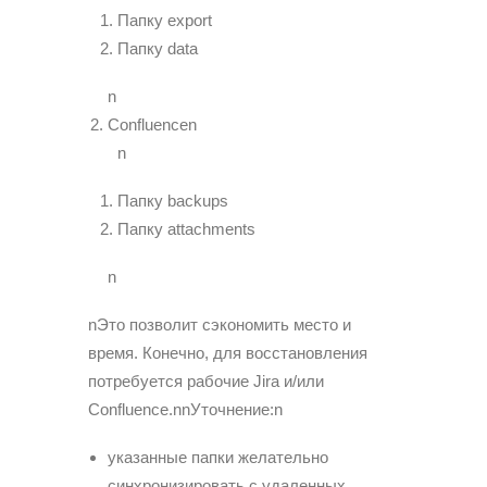
Папку export
Папку data
n
Confluencen
n
Папку backups
Папку attachments
n
nЭто позволит сэкономить место и
время. Конечно, для восстановления
потребуется рабочие Jira и/или
Confluence.nnУточнение:n
указанные папки желательно
синхронизировать с удаленных