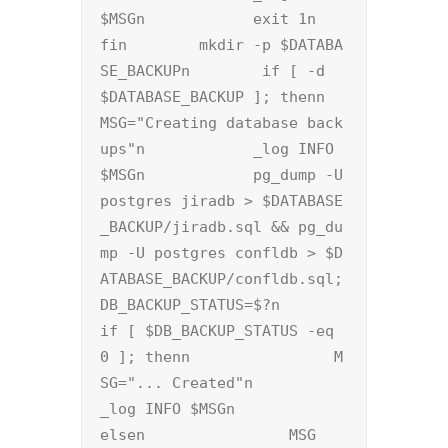
$MSGn            exit 1n	
fin        mkdir -p $DATABA
SE_BACKUPn        if [ -d 
$DATABASE_BACKUP ]; thenn            
MSG="Creating database back
ups"n            _log INFO 
$MSGn            pg_dump -U 
postgres jiradb > $DATABASE
_BACKUP/jiradb.sql && pg_du
mp -U postgres confldb > $D
ATABASE_BACKUP/confldb.sql; 
DB_BACKUP_STATUS=$?n            
if [ $DB_BACKUP_STATUS -eq 
0 ]; thenn                M
SG="... Created"n                
_log INFO $MSGn            
elsen                MSG