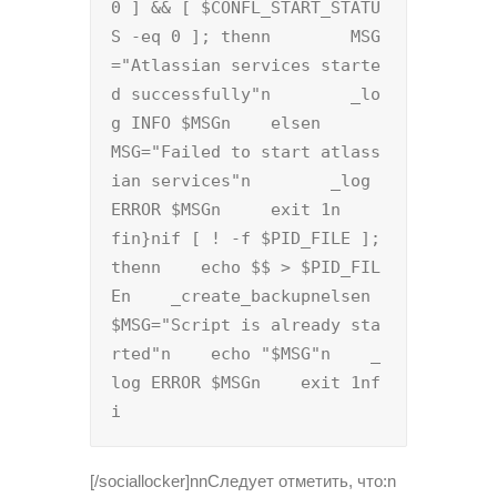
0 ] && [ $CONFL_START_STATU
S -eq 0 ]; thenn        MSG
="Atlassian services starte
d successfully"n        _lo
g INFO $MSGn    elsen        
MSG="Failed to start atlass
ian services"n        _log 
ERROR $MSGn	exit 1n    
fin}nif [ ! -f $PID_FILE ]; 
thenn    echo $$ > $PID_FIL
En    _create_backupnelsen    
$MSG="Script is already sta
rted"n    echo "$MSG"n    _
log ERROR $MSGn    exit 1nf
i
[/sociallocker]nnСледует отметить, что:n