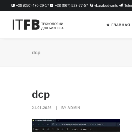
+38 (050) 470-29-17
+38 (067) 523-77-57
vkarabedyants
Tele
ГЛАВНАЯ
dcp
dcp
21.01.2026
|
BY
ADMIN