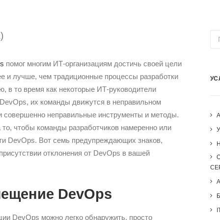
)
s
помог многим ИТ-организациям достичь своей цели
ее и лучше, чем традиционные процессы разработки
УС
ю, в то время как некоторые ИТ-руководители
DevOps, их команды движутся в неправильном
и совершенно неправильные инструменты и методы.
а то, чтобы команды разработчиков намеренно или
ти DevOps. Вот семь предупреждающих знаков,
H
присутствии отклонения от DevOps в вашей
СЕ
мещение DevOps
I
ции DevOps можно легко обнаружить, просто