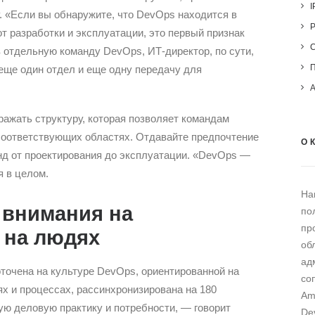
I
. «Если вы обнаружите, что DevOps находится в
т разработки и эксплуатации, это первый признак
ав отдельную команду DevOps, ИТ-директор, по сути,
еще один отдел и еще одну передачу для
ажать структуру, которая позволяет командам
соответствующих областях. Отдавайте предпочтение
О 
д от проектирования до эксплуатации. «DevOps —
я в целом.
На
 внимания на
по
пр
е на людях
об
ад
точена на культуре DevOps, ориентированной на
со
ях и процессах, рассинхронизирована на 180
Am
ую деловую практику и потребности, — говорит
De