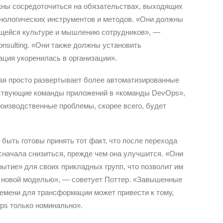
ны сосредоточиться на обязательствах, выходящих
хнологических инструментов и методов. «Они должны
щейся культуре и мышлению сотрудников», —
 Consulting. «Они также должны установить
ция укоренилась в организации».
рая просто развертывает более автоматизированные
ствующие команды приложений в «команды DevOps»,
оизводственные проблемы, скорее всего, будет
быть готовы принять тот факт, что после перехода
начала снизиться, прежде чем она улучшится. «Они
ытие» для своих прикладных групп, что позволит им
с новой моделью», — советует Поттер. «Завышенные
ремени для трансформации может привести к тому,
ps только номинально».