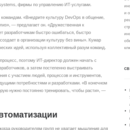
systems, фирмы по управлению ИТ-услугами.
ин
и 
 командам. «Внедрите культуру DevOps в общение,
ре
лиз», — предлагает он. «Дружественная к
ст
ет разработчикам быстро ошибаться, быстро
ин
создает в организации культуру без вины». Кумар
об
ческих идей, используя коллективный разум команд.
кл
процесс, поэтому ИТ-директор должен начать с
зработчиков, а затем постепенно выстраивать
СВ
ния с участием людей, процессов и инструментов,
удущими потребностями и разработками. «В конечном
орую нужно постоянно тренировать, чтобы расти», —
автоматизации
когда руководителям групп не хватает мышления для