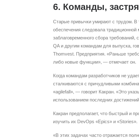
6. Команды, застр
Старые привычки умирают с трудом. В 
обеспечения следовала традиционной м
заблаговременного сбора требований, с
QA и другим командам для выпуска, го
Thomvest. Предприятия. «Раньше требо
либо новые функции», — отмечает он.
Когда командам разработчиков не удае
сталкиваются с причудливыми комбина
«agilefall», — говорит Какран. «Это ука
использованием последних достижений 
Какран предполагает, что быстрый и п
изучить их DevOps «Epics» и «Stories».
«В этих задачах часто отражается полн