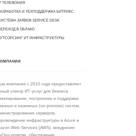
P ТЕЛЕФОНИЯ
РАЗРАБОТКА И ТЕХПОДДЕРЖКА БИТРИКС
СИСТЕМА ЗАЯВОК SERVICE DESK
ПЕРЕХОД В ОБЛАКО
АУТСОРСИНГ ИТ ИНФРАСТРУКТУРЫ
КОМПАНИИ
ша компания c 2010 года предоставляет
лный спектр ИТ-услуг для бизнеса:
оектирование, построение и поддержка
лачных и наземных (on-premise) систем,
министрирование серверов,
провождение инфраструктуры в Azure и
azon Web Services (AWS), внедрение
vOps-практик, обеспечение