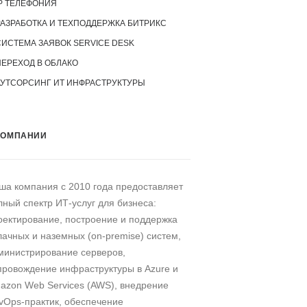
P ТЕЛЕФОНИЯ
РАЗРАБОТКА И ТЕХПОДДЕРЖКА БИТРИКС
СИСТЕМА ЗАЯВОК SERVICE DESK
ПЕРЕХОД В ОБЛАКО
АУТСОРСИНГ ИТ ИНФРАСТРУКТУРЫ
КОМПАНИИ
ша компания c 2010 года предоставляет
лный спектр ИТ-услуг для бизнеса:
оектирование, построение и поддержка
лачных и наземных (on-premise) систем,
министрирование серверов,
провождение инфраструктуры в Azure и
azon Web Services (AWS), внедрение
vOps-практик, обеспечение