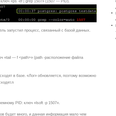
люч «ps -ef | grep 1507» (1507 — PID).
ель запустил процесс, связанный с базой данных.
 «tail — f <path>» (path -расположение файла
сходят в базе. «Лог» обновляется, поэтому возможно
ходят.n
мному PID: ключ «lsoft -p 1507».
лов будет много, и данная информация мало чем