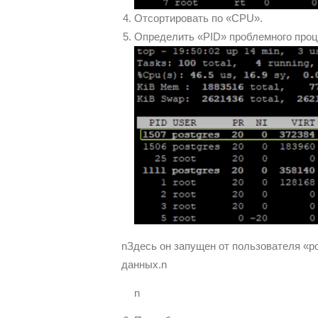
Отсортировать по «CPU».
Определить «PID» проблемного проц
nЗдесь он запущен от пользователя «po
данных.n
n