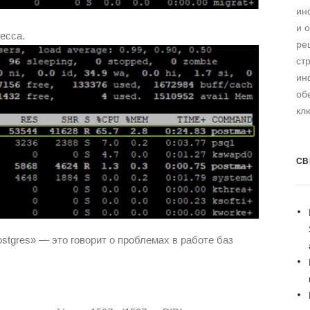
ин
и 
есса.
ре
ст
ин
об
кл
СВ
stgres» — это говорит о проблемах в работе баз