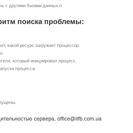
очь с другими базами данных.n
ритм поиска проблемы:
ет, какой ресурс загружает процессор.
о.
теля, который инициировал процесс.
апуска процесса:
пущены.
тельностью сервера, office@itfb.com.ua