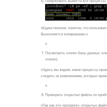
Попробовать вывести все процессы: к
nЕдинственное, понятно, что пользоват
Выполняется копирование.n
n
Посмотреть «логи» базы данных: ключ
«лога»).
nЗдесь мы видим, какие процессы прои
следить за изменениями, которые проис
n
Проверить открытые файлы по пробле
nТак как это «postgres», открытых фай