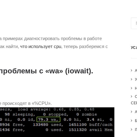
а примерах диагностировать проблемы в работе
ак найти,
что использует cpu
, теперь разберемся с
УС
проблемы с «wa» (iowait).
H
е происходят в «%CPU».
СЕ
I