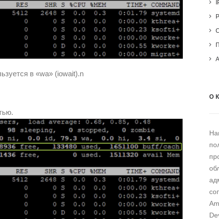
I
зуется в «wa» (iowait).n
О 
тью.
На
по
пр
об
ад
со
Am
De