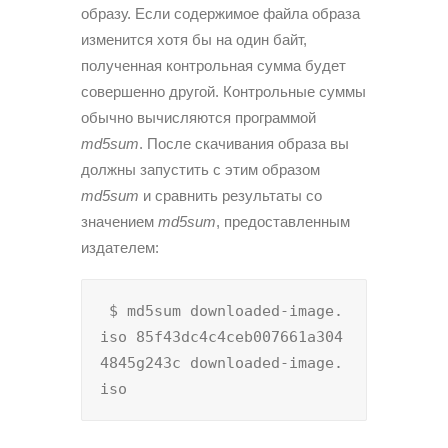
образу. Если содержимое файла образа
изменится хотя бы на один байт,
полученная контрольная сумма будет
совершенно другой. Контрольные суммы
обычно вычисляются программой
md5sum
. После скачивания образа вы
должны запустить с этим образом
md5sum
и сравнить результаты со
значением
md5sum
, предоставленным
издателем:
 $ md5sum downloaded-image.
iso 85f43dc4c4ceb007661a304
4845g243c downloaded-image.
iso