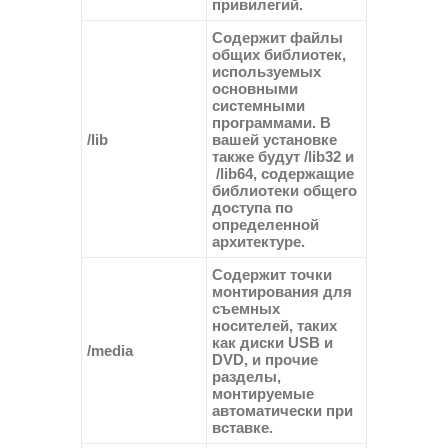
привилегий.
Содержит файлы
общих библиотек,
используемых
основными
системными
программами. В
/lib
вашей установке
также будут
/lib32
и
/lib64
, содержащие
библиотеки общего
доступа по
определенной
архитектуре.
Содержит точки
монтирования для
съемных
носителей, таких
как диски USB и
/media
DVD, и прочие
разделы,
монтируемые
автоматически при
вставке.