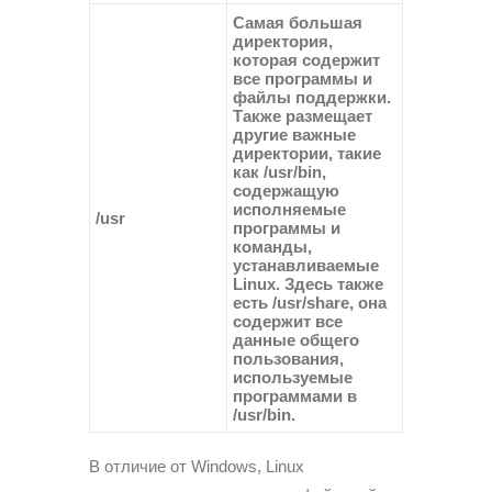
Самая большая
директория,
которая содержит
все программы и
файлы поддержки.
Также размещает
другие важные
директории, такие
как
/usr/bin
,
содержащую
исполняемые
/usr
программы и
команды,
устанавливаемые
Linux. Здесь также
есть
/usr/share
, она
содержит все
данные общего
пользования,
используемые
программами в
/usr/bin
.
В отличие от Windows, Linux