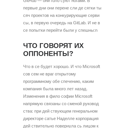
GitHub — они голо суют ногами. В
первые дни они перене сли де сятки ты
сяч проектов на конкурирующие серви
сы, в первую очередь на GitLab. И не в
се попытки перейти были у спешны:n
ЧТО ГОВОРЯТ ИХ
ОППОНЕНТЫ?
Что в се будет хорошо. И что Microsoft
сов сем не враг открытому
программному обе спечению, каким
компания была много лет назад.
Изменения в фило софии Microsoft
напрямую связаны со сменой руковод
ства: при дей ствующем генеральном
директоре сатье Наделле корпорация
дей ствительно повернула сь лицом к