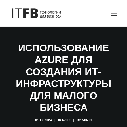
ГЛАВНАЯ
ИСПОЛЬЗОВАНИЕ
DEVOPS
AZURE ДЛЯ
АДМИНИСТРИРОВАНИЕ СЕРВЕРОВ
ИТ УСЛУГИ
СОЗДАНИЯ ИТ-
БЛОГ
ИНФРАСТРУКТУРЫ
ОТЗЫВЫ
ДЛЯ МАЛОГО
КОНТАКТЫ
БИЗНЕСА
ПОИСК
01.02.2024
|
IN
БЛОГ
|
BY
ADMIN