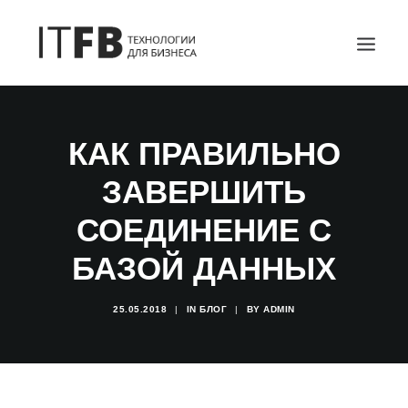
ГЛАВНАЯ
КАК ПРАВИЛЬНО
DEVOPS
ЗАВЕРШИТЬ
АДМИНИСТРИРОВАНИЕ СЕРВЕРОВ
ИТ УСЛУГИ
СОЕДИНЕНИЕ С
БЛОГ
БАЗОЙ ДАННЫХ
ОТЗЫВЫ
КОНТАКТЫ
25.05.2018
|
IN
БЛОГ
|
BY
ADMIN
ПОИСК