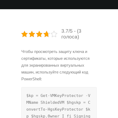
3.7/5 - (3
голоса)
Чтобы просмотреть защиту ключа и
сертификаты, которые используются
для экранированных виртуальных
машин, используйте следующий код
PowerShell:
$kp = Get-VMKeyProtector -V
MName ShieldedVM $hgskp = C
onvertTo-HgsKeyProtector $k
p $hgskp.0wner I fi Signing