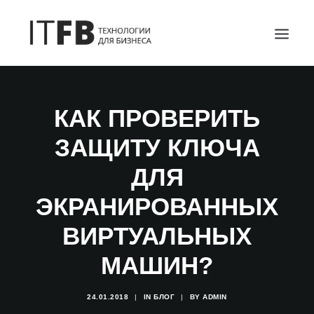
ГЛАВНАЯ
КАК ПРОВЕРИТЬ
DEVOPS
ЗАЩИТУ КЛЮЧА
АДМИНИСТРИРОВАНИЕ СЕРВЕРОВ
ИТ УСЛУГИ
ДЛЯ
БЛОГ
ЭКРАНИРОВАННЫХ
ОТЗЫВЫ
ВИРТУАЛЬНЫХ
КОНТАКТЫ
ПОИСК
МАШИН?
24.01.2018
|
IN
БЛОГ
|
BY
ADMIN