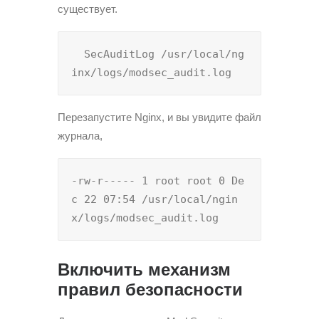
существует.
  SecAuditLog /usr/local/ng
inx/logs/modsec_audit.log
Перезапустите Nginx, и вы увидите файл
журнала,
-rw-r----- 1 root root 0 De
c 22 07:54 /usr/local/ngin
x/logs/modsec_audit.log
Включить механизм
правил безопасности