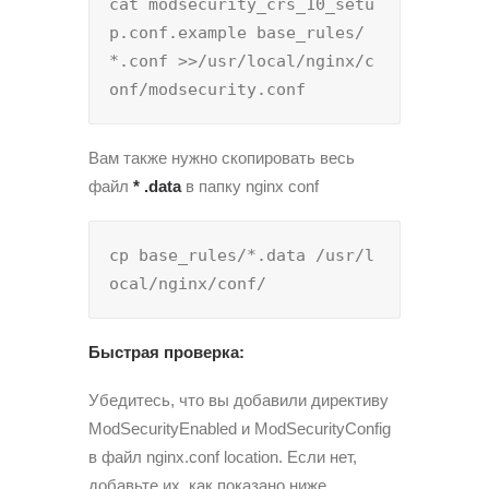
cat modsecurity_crs_10_setu
p.conf.example base_rules/
*.conf >>/usr/local/nginx/c
onf/modsecurity.conf
Вам также нужно скопировать весь
файл
* .data
в папку nginx conf
cp base_rules/*.data /usr/l
ocal/nginx/conf/
Быстрая проверка:
Убедитесь, что вы добавили директиву
ModSecurityEnabled и ModSecurityConfig
в файл nginx.conf location. Если нет,
добавьте их, как показано ниже.