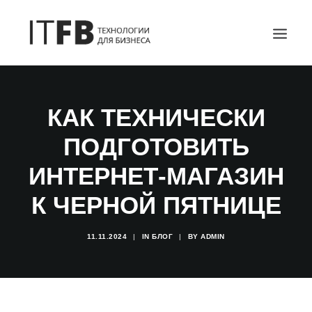
ГЛАВНАЯ
КАК ТЕХНИЧЕСКИ
DEVOPS
ПОДГОТОВИТЬ
АДМИНИСТРИРОВАНИЕ СЕРВЕРОВ
ИТ УСЛУГИ
ИНТЕРНЕТ-МАГАЗИН
БЛОГ
К ЧЕРНОЙ ПЯТНИЦЕ
ОТЗЫВЫ
КОНТАКТЫ
11.11.2024
|
IN
БЛОГ
|
BY
ADMIN
ПОИСК