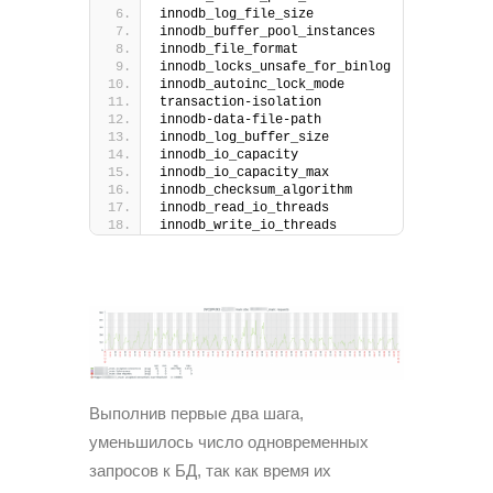
innodb_log_file_size
innodb_buffer_pool_instances
innodb_file_format
innodb_locks_unsafe_for_binlog
innodb_autoinc_lock_mode
transaction-isolation
innodb-data-file-path
innodb_log_buffer_size
innodb_io_capacity
innodb_io_capacity_max
innodb_checksum_algorithm
innodb_read_io_threads
innodb_write_io_threads
Выполнив первые два шага,
уменьшилось число одновременных
запросов к БД, так как время их