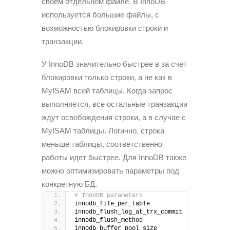
своем отдельном файле. В InnoDB
используется большие файлы, с
возможностью блокировки строки и
транзакции.
У InnoDB значительно быстрее в за счет
блокировки только строки, а не как в
MyISAM всей таблицы. Когда запрос
выполняется, все остальные транзакции
ждут освобождения строки, а в случае с
MyISAM таблицы. Логично, строка
меньше таблицы, соответственно
работы идет быстрее. Для InnoDB также
можно оптимизировать параметры под
конкретную БД.
# InnoDB parameters
innodb_file_per_table
innodb_flush_log_at_trx_commit
innodb_flush_method
innodb_buffer_pool_size