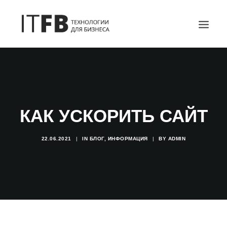
ГЛАВНАЯ
DEVOPS
АДМИНИСТРИРОВАНИЕ СЕРВЕРОВ
КАК УСКОРИТЬ САЙТ
ИТ УСЛУГИ
БЛОГ
22.06.2021
|
IN
БЛОГ
,
ИНФОРМАЦИЯ
|
BY
ADMIN
ОТЗЫВЫ
КОНТАКТЫ
ПОИСК