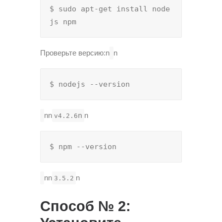
$ sudo apt-get install node
js npm
Проверьте версию:n
n
$ nodejs --version
nn
n
n
v4.2.6
$ npm --version
nn
n
3.5.2
Способ № 2: