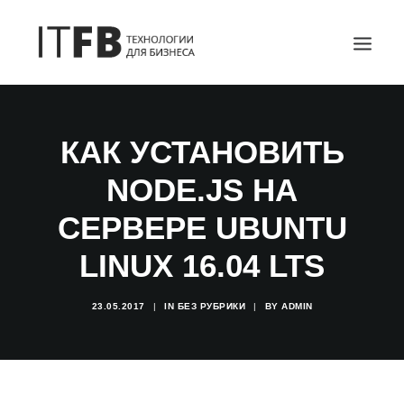
ГЛАВНАЯ
КАК УСТАНОВИТЬ
DEVOPS
NODE.JS НА
АДМИНИСТРИРОВАНИЕ СЕРВЕРОВ
ИТ УСЛУГИ
СЕРВЕРЕ UBUNTU
БЛОГ
LINUX 16.04 LTS
ОТЗЫВЫ
КОНТАКТЫ
23.05.2017
|
IN
БЕЗ РУБРИКИ
|
BY
ADMIN
ПОИСК