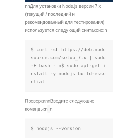
nnДля установки Node.js версии 7.x
(текущий / последний и
рекомендованный для тестирования)
используется следующий синтаксис:n
$ curl -sL https://deb.node
source.com/setup_7.x | sudo 
-E bash - n$ sudo apt-get i
nstall -y nodejs build-esse
ntial
ПроверкаnnВведите следующие
команды:n
n
$ nodejs --version