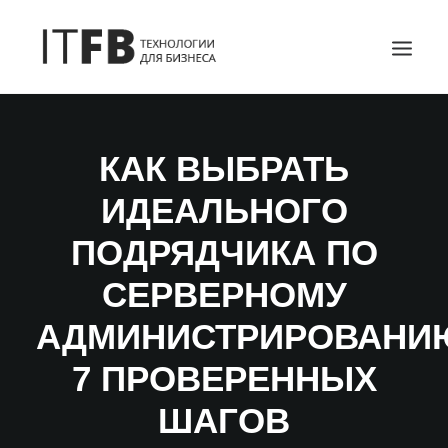
ГЛАВНАЯ
КАК ВЫБРАТЬ
DEVOPS
ИДЕАЛЬНОГО
АДМИНИСТРИРОВАНИЕ СЕРВЕРОВ
ИТ УСЛУГИ
ПОДРЯДЧИКА ПО
БЛОГ
СЕРВЕРНОМУ
ОТЗЫВЫ
АДМИНИСТРИРОВАНИ
КОНТАКТЫ
7 ПРОВЕРЕННЫХ
ПОИСК
ШАГОВ