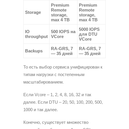
Premium
Premium
Remote
Remote
Storage
storage,
storage,
max 4 TB
max 4 TB
5000 IOPS
IO
500 IOPS на
для DTU
throughput
VCore
VCore
RA-GRS, 7
RA-GRS, 7
Backups
— 35 дней
— 35 дней
То есть выбор сервиса унифицирован к
типам нагрузки с постепенным
масштабированием.
Если Vcore – 1, 2, 4, 8, 16, 32 и так
далее. Если DTU – 20, 50, 100, 200, 500,
1000 и так далее.
Конечно, существует множество