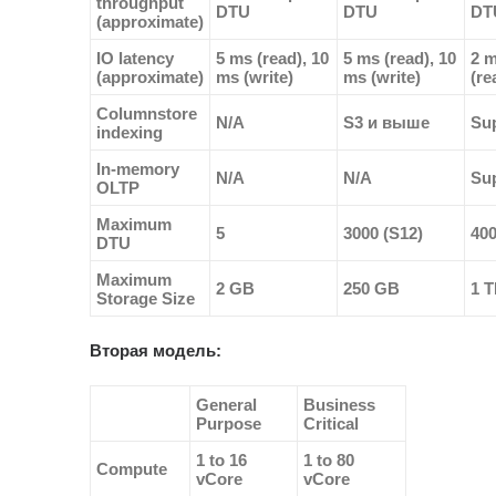
throughput
DTU
DTU
DT
(approximate)
IO latency
5 ms (read), 10
5 ms (read), 10
2 
(approximate)
ms (write)
ms (write)
(re
Columnstore
N/A
S3 и выше
Su
indexing
In-memory
N/A
N/A
Su
OLTP
Maximum
5
3000 (S12)
400
DTU
Maximum
2 GB
250 GB
1 
Storage Size
Вторая модель:
General
Business
Purpose
Critical
1 to 16
1 to 80
Compute
vCore
vCore