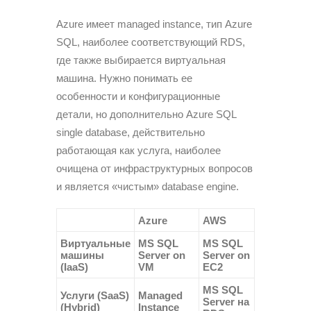
Azure имеет managed instance, тип Azure
SQL, наиболее соответствующий RDS,
где также выбирается виртуальная
машина. Нужно понимать ее
особенности и конфигурационные
детали, но дополнительно Azure SQL
single database, действительно
работающая как услуга, наиболее
очищена от инфраструктурных вопросов
и является «чистым» database engine.
Azure
AWS
Виртуальные
MS SQL
MS SQL
машины
Server on
Server on
(IaaS)
VM
EC2
MS SQL
Услуги (SaaS)
Managed
Server на
(Hybrid)
Instance