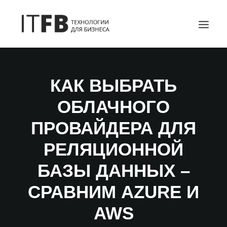
ГЛАВНАЯ
КАК ВЫБРАТЬ
DEVOPS
ОБЛАЧНОГО
АДМИНИСТРИРОВАНИЕ СЕРВЕРОВ
ИТ УСЛУГИ
ПРОВАЙДЕРА ДЛЯ
БЛОГ
РЕЛЯЦИОННОЙ
ОТЗЫВЫ
БАЗЫ ДАННЫХ –
КОНТАКТЫ
ПОИСК
СРАВНИМ AZURE И
AWS