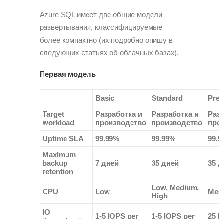
Azure SQL имеет две общие модели
развертывания, классифицируемые
более компактно (их подробно опишу в
следующих статьях об облачных базах).
Первая модель
Basic
Standard
Pr
Target
Разработка и
Разработка и
Ра
workload
производство
производство
пр
Uptime SLA
99.99%
99.99%
99
Maximum
backup
7 дней
35 дней
35
retention
Low, Medium,
CPU
Low
Me
High
IO
1-5 IOPS per
1-5 IOPS per
25 