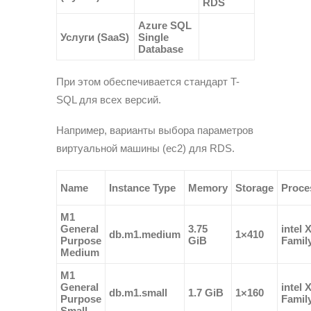
RDS
Azure SQL
Услуги (SaaS)
Single
Database
При этом обеспечивается стандарт T-
SQL для всех версий.
Например, варианты выбора параметров
виртуальной машины (ec2) для RDS.
Name
Instance Type
Memory
Storage
Proce
M1
General
3.75
intel 
db.m1.medium
1×410
Purpose
GiB
Famil
Medium
M1
General
intel 
db.m1.small
1.7 GiB
1×160
Purpose
Famil
Small