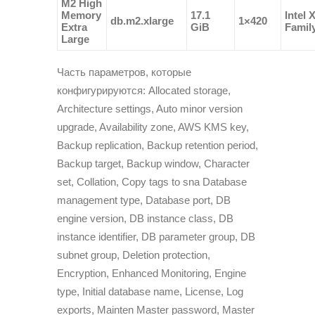
M2 High
Memory
17.1
Intel 
db.m2.xlarge
1×420
Extra
GiB
Famil
Large
Часть параметров, которые
конфигурируются: Allocated storage,
Architecture settings, Auto minor version
upgrade, Availability zone, AWS KMS key,
Backup replication, Backup retention period,
Backup target, Backup window, Character
set, Collation, Copy tags to sna Database
management type, Database port, DB
engine version, DB instance class, DB
instance identifier, DB parameter group, DB
subnet group, Deletion protection,
Encryption, Enhanced Monitoring, Engine
type, Initial database name, License, Log
exports, Mainten Master password, Master