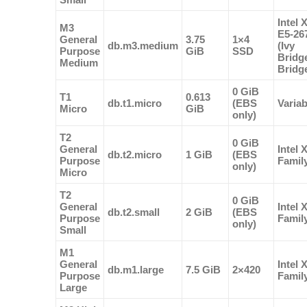
Intel 
M3
E5-26
General
3.75
1×4
db.m3.medium
(Ivy
Purpose
GiB
SSD
Bridg
Medium
Bridg
0 GiB
T1
0.613
db.t1.micro
(EBS
Variab
Micro
GiB
only)
T2
0 GiB
General
Intel 
db.t2.micro
1 GiB
(EBS
Purpose
Famil
only)
Micro
T2
0 GiB
General
Intel 
db.t2.small
2 GiB
(EBS
Purpose
Famil
only)
Small
M1
General
Intel 
db.m1.large
7.5 GiB
2×420
Purpose
Famil
Large