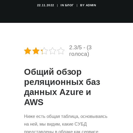
22.11.2022
|
IN
БЛОГ
|
BY
ADMIN
2.3/5 - (3
голоса)
Общий обзор
реляционных баз
данных Azure и
AWS
Ниже есть общая таблица, основываясь
на ней, мы видим, какие СУБД
представлены в облаке как сервисе